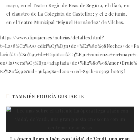
mayo, en el Teatro Regio de Beas de Segura; el día 6, en
el claustro de La Colegiata de Castellar; y el 2 de junio,
en el Teatro Municipal ‘Miguel Hernández’ de Vilches.
https://www.dipujaen.es/noticias/detalles.html?
t=La+8%C2%AA+edici%C3%B3n+de+%E2%80%98Noches+de+Pa
lacio%E2%80%99+de+Diputaci%C3%B3n+comienza+en+mayo+c
on+la+versi%C3%B3n+adaptada+de+%E2%80%98Amor+Brujo%
E2%80%99&uid=36f4a98a-d200-11ed-89cb-005056b0675f
TAMBIÉN PODRÍA GUSTARTE
La ópera llega a Jaén con ‘Aída’, de Verdi, una gran