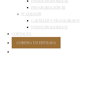
PATROCINADORES III
PROGRAMACIÓN III
IV EDICIÓN
CARTELES Y PROGRAMAS IV
PATROCINADORES IV
CONTACTO
COMPRA TU ENTRADA
ALTERNAR
BÚSQUEDA
DE
LA
WEB