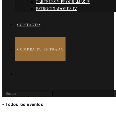
CARTELES Y PROGRAMAS IV
PATROCINADORES IV
CONTACTO
COMPRA TU ENTRADA
ALTERNAR
Pulsa
BÚSQUEDA
Escape
« Todos los Eventos
para
cerrar