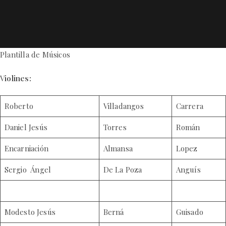
Ir
al
contenido
Plantilla de Músicos
V
iolines:
Roberto
Villadangos
Carrera
Daniel Jesús
Torres
Román
Encarniación
Almansa
Lopez
Sergio Ángel
De La Poza
Anguís
Modesto Jesús
Berná
Guisado