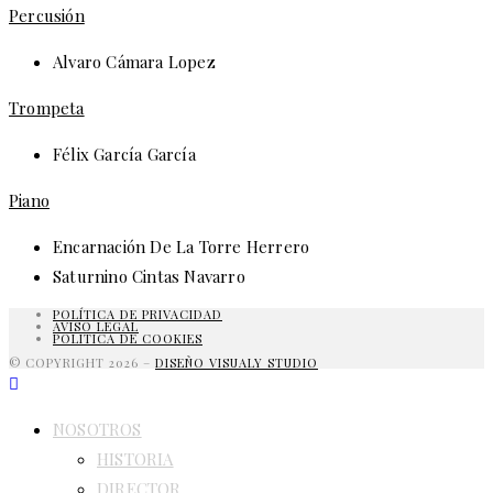
Percusión
Alvaro Cámara Lopez
Trompeta
Félix García García
Piano
Encarnación De La Torre Herrero
Saturnino Cintas Navarro
POLÍTICA DE PRIVACIDAD
AVISO LEGAL
POLITICA DE COOKIES
© COPYRIGHT 2026 –
DISEÑO VISUALY STUDIO
NOSOTROS
HISTORIA
DIRECTOR