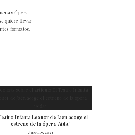
 Suena a Ópera
se quiere llevar
rentes formatos,
Teatro Infanta Leonor de Jaén acoge el
estreno de la ópera ‘Aída’
abril 19, 2023