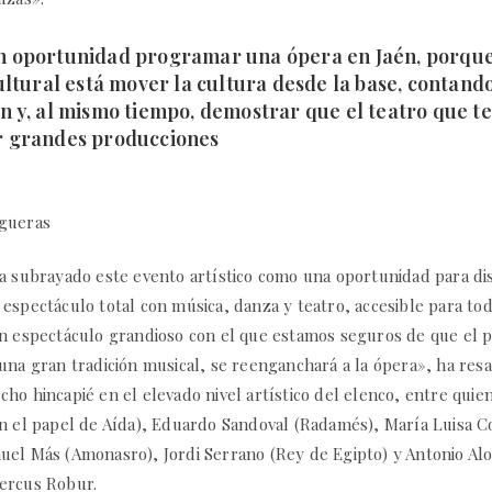
n oportunidad programar una ópera en Jaén, porque
cultural está mover la cultura desde la base, contando
én y, al mismo tiempo, demostrar que el teatro que 
r grandes producciones
igueras
ha subrayado este evento artístico como una oportunidad para di
espectáculo total con música, danza y teatro, accesible para tod
un espectáculo grandioso con el que estamos seguros de que el p
una gran tradición musical, se reenganchará a la ópera», ha resa
ho hincapié en el elevado nivel artístico del elenco, entre quie
en el papel de Aída), Eduardo Sandoval (Radamés), María Luisa 
uel Más (Amonasro), Jordi Serrano (Rey de Egipto) y Antonio Alo
ercus Robur.