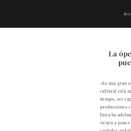
NO
La ópe
pue
«Es una gran o
cultural está m
tiempo, ser ca
producciones c
línea ha adela
vienen a poner 
capitales andal