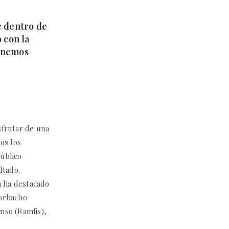
 dentro de
 con la
tenemos
sfrutar de una
os los
úblico
ltado.
n ha destacado
Corbacho
nso (Ramfis),