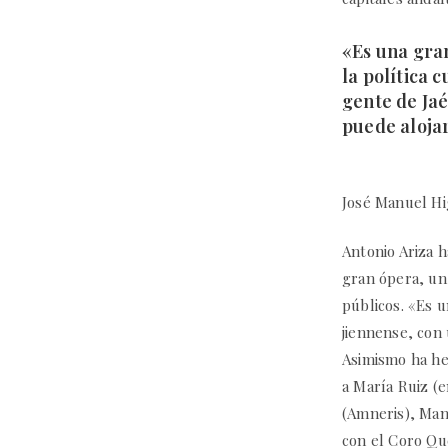
«Es una gra
la política 
gente de Ja
puede aloja
José Manuel H
Antonio Ariza 
gran ópera, un 
públicos. «Es 
jiennense, con 
Asimismo ha hec
a María Ruiz (
(Amneris), Man
con el Coro Qu