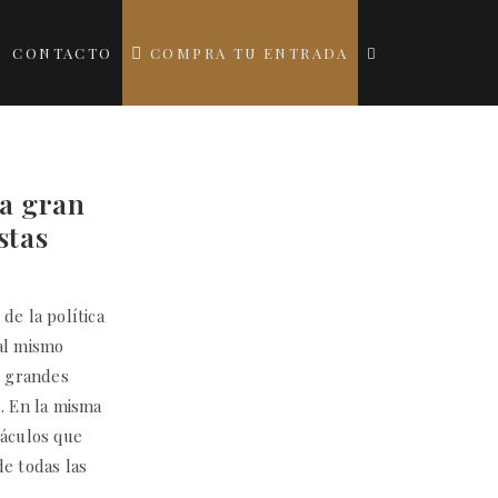
CONTACTO
COMPRA TU ENTRADA
na gran
stas
e la política
 al mismo
r grandes
. En la misma
táculos que
de todas las