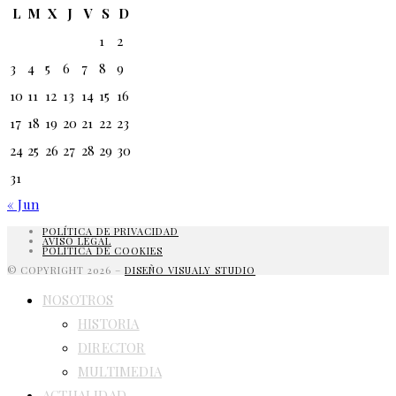
L
M
X
J
V
S
D
1
2
3
4
5
6
7
8
9
10
11
12
13
14
15
16
17
18
19
20
21
22
23
24
25
26
27
28
29
30
31
« Jun
POLÍTICA DE PRIVACIDAD
AVISO LEGAL
POLITICA DE COOKIES
© COPYRIGHT 2026 –
DISEÑO VISUALY STUDIO
NOSOTROS
HISTORIA
DIRECTOR
MULTIMEDIA
ACTUALIDAD