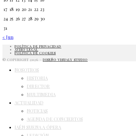
17
18
19
20
21
22
23
24
25
26
27
28
29
30
31
« Jun
POLÍTICA DE PRIVACIDAD
AVISO LEGAL
POLITICA DE COOKIES
© COPYRIGHT 2026 –
DISEÑO VISUALY STUDIO
NOSOTROS
HISTORIA
DIRECTOR
MULTIMEDIA
ACTUALIDAD
NOTICIAS
AGENDA DE CONCIERTOS
JAÉN SUENA A ÓPERA
I EDICIÓN