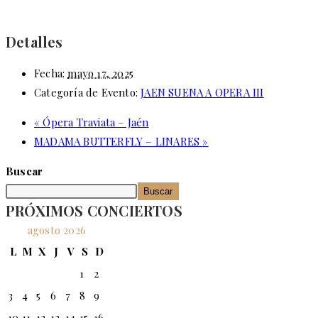
Detalles
Fecha:
mayo 17, 2025
Categoría de Evento:
JAEN SUENA A OPERA III
«
Ópera Traviata – Jaén
MADAMA BUTTERFLY – LINARES
»
Buscar
Buscar
PRÓXIMOS CONCIERTOS
agosto 2026
L
M
X
J
V
S
D
1
2
3
4
5
6
7
8
9
10
11
12
13
14
15
16