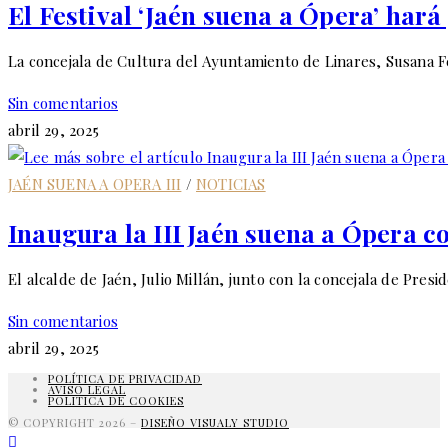
El Festival ‘Jaén suena a Ópera’ har
el
DE
panel
La concejala de Cultura del Ayuntamiento de Linares, Susana Fe
de
búsqueda.
Sin comentarios
LA
abril 29, 2025
JAÉN SUENA A OPERA III
/
NOTICIAS
WEB
Inaugura la III Jaén suena a Ópera 
El alcalde de Jaén, Julio Millán, junto con la concejala de Pre
Sin comentarios
abril 29, 2025
POLÍTICA DE PRIVACIDAD
AVISO LEGAL
POLITICA DE COOKIES
© COPYRIGHT 2026 –
DISEÑO VISUALY STUDIO